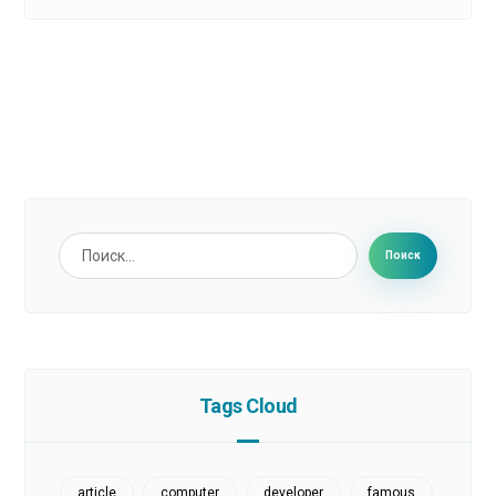
Поиск
Tags Cloud
article
computer
developer
famous