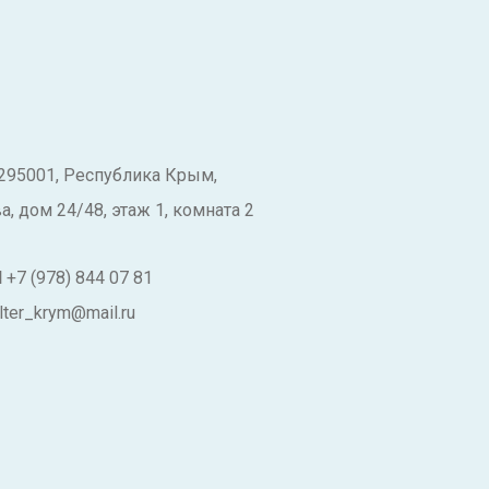
295001, Республика Крым,
, дом 24/48, этаж 1, комната 2
Н
+7 (978) 844 07 81
lter_krym@mail.ru