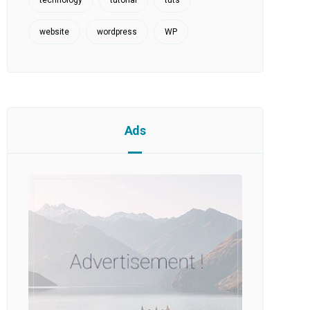
technology
tutorial
tuts
website
wordpress
WP
Ads