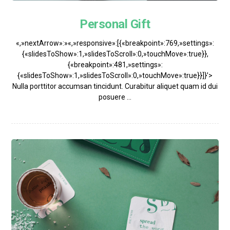
Personal Gift
«,»nextArrow»:»«,»responsive»:[{«breakpoint»:769,»settings»:
{«slidesToShow»:1,»slidesToScroll»:0,»touchMove»:true}},
{«breakpoint»:481,»settings»:
{«slidesToShow»:1,»slidesToScroll»:0,»touchMove»:true}}]}’>
Nulla porttitor accumsan tincidunt. Curabitur aliquet quam id dui
posuere ...