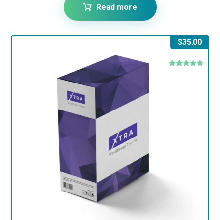
Read more
$
35.00
Rated
4.67
out of 5