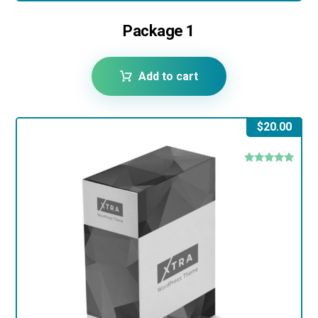
Package 1
Add to cart
$
20.00
Rated
5.00
out of 5