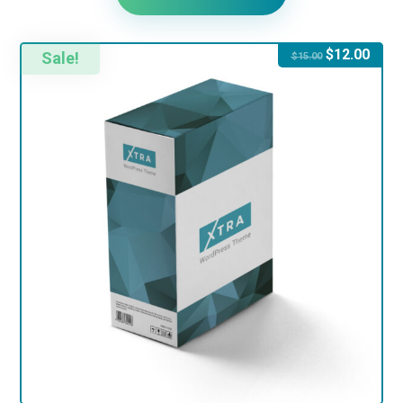
$
12.00
Sale!
$
15.00