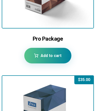
Pro Package
Add to cart
$
35.00