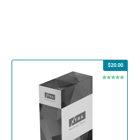
$
20.00
Rated
5.00
out of 5