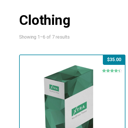
Clothing
Showing 1–6 of 7 results
$
35.00
Rated
4.17
out of 5