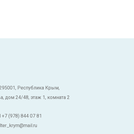
295001, Республика Крым,
, дом 24/48, этаж 1, комната 2
Н
+7 (978) 844 07 81
lter_krym@mail.ru