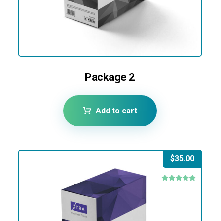
Package 2
Add to cart
$
35.00
Rated
4.67
out of 5