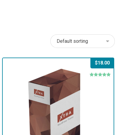
$
18.00
Rated
5.00
out of 5