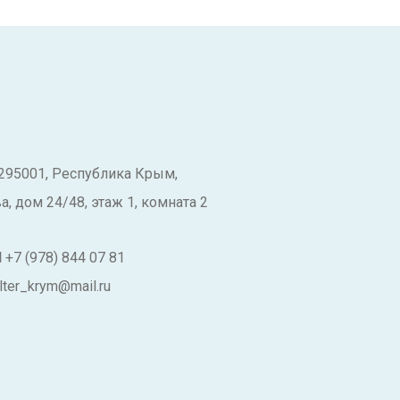
295001, Республика Крым,
, дом 24/48, этаж 1, комната 2
Н
+7 (978) 844 07 81
lter_krym@mail.ru